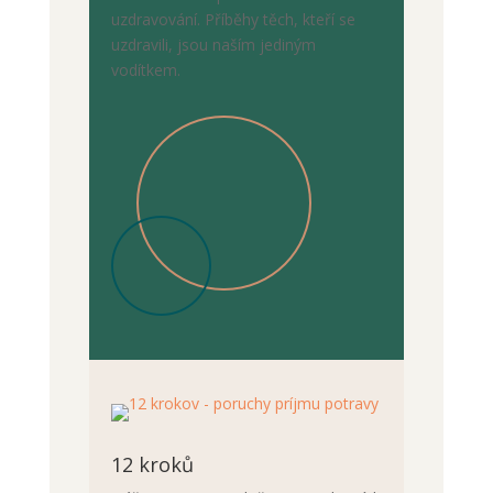
uzdravování. Příběhy těch, kteří se
uzdravili, jsou naším jediným
vodítkem.
12 kroků