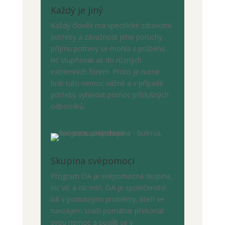
Každý je jiný
Každý člověk má specifické zdravotní
potřeby a závažnost jeho poruchy
příjmu potravy se mohla v průběhu
let stupňovat až do různých
extrémních forem. Proto je nutné
brát tuto nemoc vážně a v případě
potřeby vyhledat pomoc příslušných
odborníků.
Skupina svépomoci
Program OA je svépomocná skupina,
nic víc a nic míň. OA je společenství
lidí s podobnými problémy, kteří se
navzájem snaží pomáhat překonat
svou nemoc a posílit se v