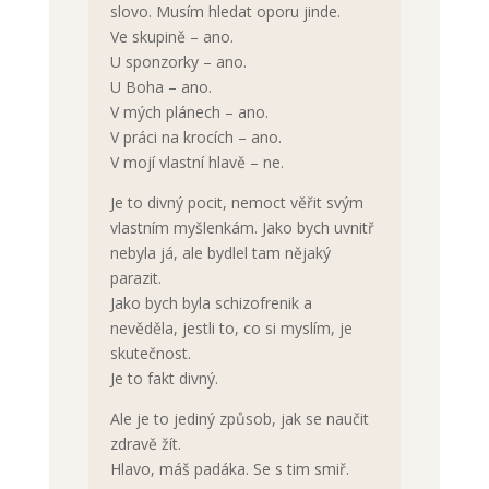
slovo. Musím hledat oporu jinde.
Ve skupině – ano.
U sponzorky – ano.
U Boha – ano.
V mých plánech – ano.
V práci na krocích – ano.
V mojí vlastní hlavě – ne.
Je to divný pocit, nemoct věřit svým
vlastním myšlenkám. Jako bych uvnitř
nebyla já, ale bydlel tam nějaký
parazit.
Jako bych byla schizofrenik a
nevěděla, jestli to, co si myslím, je
skutečnost.
Je to fakt divný.
Ale je to jediný způsob, jak se naučit
zdravě žít.
Hlavo, máš padáka. Se s tim smiř.