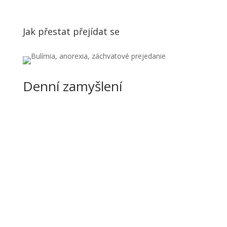
Jak přestat přejídat se
Denní zamyšlení
Náš program vyžaduje soustředěnost. Není to
něco, čemu bychom se mohli věnovat jen
příležitostně, když nám zbude čas. Protože
abstinence je nejdůležitější věcí v našem životě,
věnujeme jejímu udržení svou nejlepší energii.
Mnozí z nás zjistili, že čas na začátku dne,...