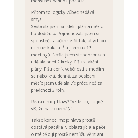
menší než hadr na podlaze.
Přitom to logicky vůbec nedává
smysl.
Sestavila jsem si jídelní plán a měsíc
ho dodržuju. Pojmenovala jsem si
spouštěče a učím se žít tak, abych po
nich neskákala. Šla jsem na 13
meetingů. Našla jsem si sponzorku a
udělala první 2 kroky. Píšu si akční
plány. Píšu deník vděčnosti a modlím
se několikrát denně. Za poslední
měsíc jsem udělala víc práce než za
předchozí 3 roky.
Reakce mojí hlavy? “Vzdej to, stejně
víš, že na to nemáš.”
Takže konec, moje hlava prostě
dostává padáka. V oblasti jídla a péče
o mé tělo jí prostě nemůžu věřit ani