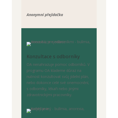
Anonymní přejídačka
Konzultace s odborníky
OA nenahrazuje pomoc odborníků. V
programu OA klademe důraz na
nutnost konzultovat svůj jídelní plán,
nebo dokonce celé své onemocnění,
s odborníky, lékaři nebo jinými
zdravotnickými pracovníky.