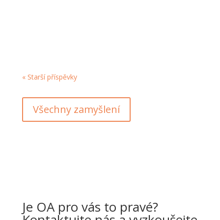
vše, co potřebujeme, je dobrá strava a trocha
vůle, nerozumíme povaze naší nemoci. Kdyby
byla odpovědí vůle a strava, už dávno bychom
přestali kompulzivně jíst. Když zkoumáme...
« Starší příspěvky
Všechny zamyšlení
Je OA pro vás to pravé?
Kontaktujte nás a vyzkoušejte