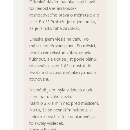
Oficiálně dávám padáka svojí hlavě.
Už nedostane ani kousek
rozhodovacího práva o mém těle a o
jídle. Proč? Protože je to jen loutka,
za jejíž nitky tahá závislost.
Dneska jsem vlezla na váhu. Po
měsíci dodržování plánu. Po měsíci,
jehož cílem vlastně vůbec nebylo
hubnout, ale učit se jíst podle plánu,
rozeznávat spouštěče, dostat do
života a stravování nějaký rytmus a
rovnováhu.
Nicméně jsem byla zvědavá a tak
jsem na tu váhu vlezla.
Mám o 2 kila míň než před měsícem.
Na to, že se nesnažím hubnout a
jedním z mých cílů je nehladovět, je
to skvělý výsledek.
A moje hlava?