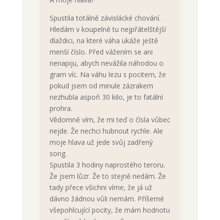
Spustila totálně závislácké chování.
Hledám v koupelně tu nejpřátelštější
dlaždici, na které váha ukáže ještě
menší číslo. Před vážením se ani
nenapiju, abych nevážila náhodou o
gram víc. Na váhu lezu s pocitem, že
pokud jsem od minule zázrakem
nezhubla aspoň 30 kilo, je to fatální
prohra.
Vědomně vím, že mi teď o čísla vůbec
nejde. Že nechci hubnout rychle. Ale
moje hlava už jede svůj zadřený
song.
Spustila 3 hodiny naprostého teroru.
Že jsem lůzr. Že to stejně nedám. Že
tady přece všichni víme, že já už
dávno žádnou vůli nemám. Příšerné
všepohlcující pocity, že mám hodnotu